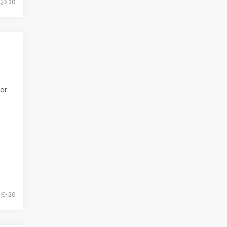
20
ar
20