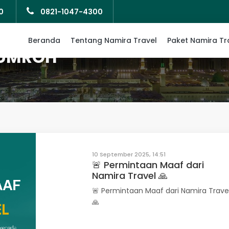
0
0821-1047-4300
Beranda
Tentang Namira Travel
Paket Namira Tr
 UMROH
10 September 2025, 14:51
🚨 Permintaan Maaf dari
Namira Travel 🙏
🚨 Permintaan Maaf dari Namira Trave
🙏