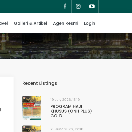
avel
Galleri & Artikel
Agen Resmi
Login
Recent Listings
19 July 2026, 13:19
PROGRAM HAJI
l
KHUSUS (ONH PLUS)
GOLD
25 June 2026, 16:08