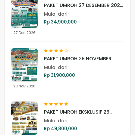
PAKET UMROH 27 DESEMBER 2026
PLUS THAIF
Mulai dari
Rp 34,900,000
27 Dec 2026
PAKET UMROH 28 NOVEMBER
2026 PLUS CITY TOUR AL ULA &
Mulai dari
THAIF
Rp 31,900,000
28 Nov 2026
PAKET UMROH EKSKLUSIF 26
DESEMBER 2026
Mulai dari
Rp 49,800,000