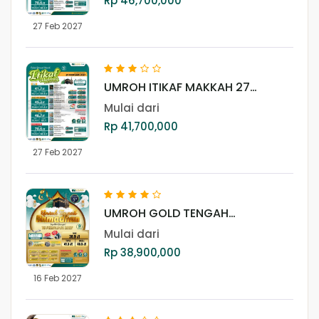
Rp 46,700,000
27 Feb 2027
UMROH ITIKAF MAKKAH 27
FEBRUARI 2027 (LITE)
Mulai dari
Rp 41,700,000
27 Feb 2027
UMROH GOLD TENGAH
RAMADHAN 16 FEBRUARI 2027
Mulai dari
Rp 38,900,000
16 Feb 2027