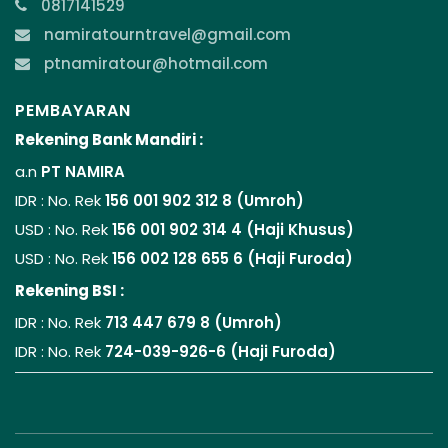
0817141529
namiratourntravel@gmail.com
ptnamiratour@hotmail.com
PEMBAYARAN
Rekening Bank Mandiri :
a.n
PT NAMIRA
IDR : No. Rek
156 001 902 312 8 (Umroh)
USD : No. Rek
156 001 902 314 4 (Haji Khusus)
USD : No. Rek
156 002 128 655 6 (Haji Furoda)
Rekening BSI :
IDR : No. Rek
713 447 679 8 (Umroh)
IDR : No. Rek
724-039-926-6 (Haji Furoda)