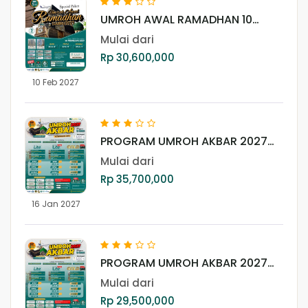
UMROH AWAL RAMADHAN 10
FEBRUARI 2027
Mulai dari
Rp 30,600,000
10 Feb 2027
PROGRAM UMROH AKBAR 2027
(GOLD)
Mulai dari
Rp 35,700,000
16 Jan 2027
PROGRAM UMROH AKBAR 2027
(LITE PLUS +)
Mulai dari
Rp 29,500,000