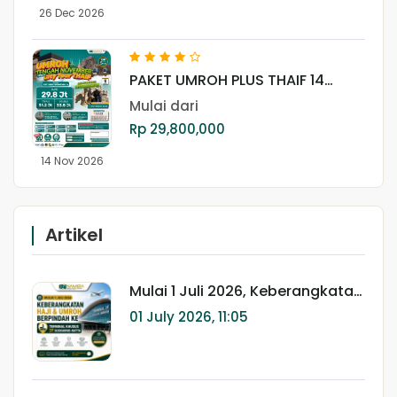
26 Dec 2026
PAKET UMROH PLUS THAIF 14
NOVEMBER 2026
Mulai dari
Rp 29,800,000
14 Nov 2026
Artikel
Mulai 1 Juli 2026, Keberangkatan
Haji & Umroh Berpindah ke
01 July 2026, 11:05
Terminal Khusus 2F Bandara
Soekarno-Hatta