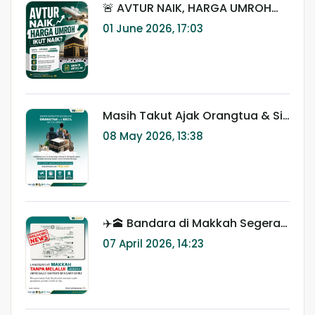
🚨 AVTUR NAIK, HARGA UMROH
IKUT NAIK?
01 June 2026, 17:03
Masih Takut Ajak Orangtua & Si
Kecil Umroh? Ini yang Sering
08 May 2026, 13:38
Jadi Kekhawatiran Keluarga 🤍
✈️🕋 Bandara di Makkah Segera
Dibangun? Ini Dampaknya untuk
07 April 2026, 14:23
Jamaah Umroh & Haji