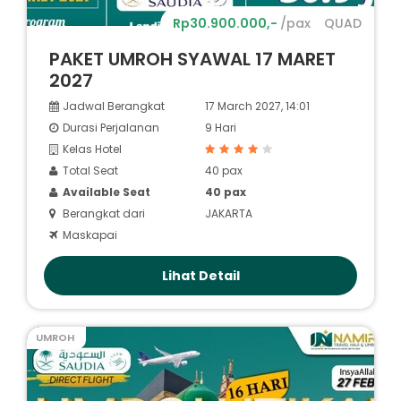
Rp30.900.000,-
/pax
QUAD
PAKET UMROH SYAWAL 17 MARET
2027
Jadwal Berangkat
17 March 2027, 14:01
Durasi Perjalanan
9 Hari
Kelas Hotel
Total Seat
40 pax
Available Seat
40 pax
Berangkat dari
JAKARTA
Maskapai
Lihat Detail
UMROH