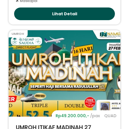
Maskapai
Lihat Detail
UMROH
Rp49.200.000,-
/pax
QUAD
UMROH ITIKAF MADINAH 27