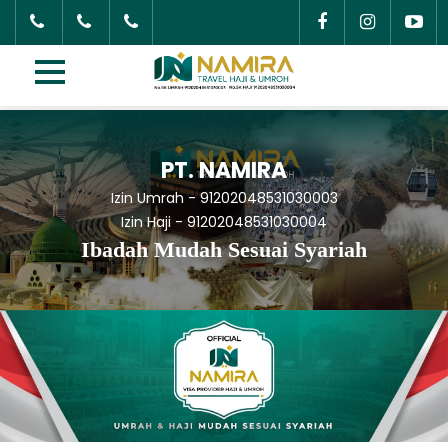
PT. NAMIRA
Izin Umrah - 91202048531030003
Izin Haji - 91202048531030004
Ibadah Mudah Sesuai Syariah