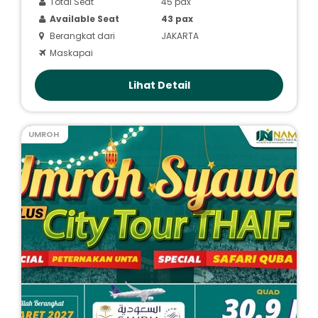
Total Seat
45 pax
Available Seat
43 pax
Berangkat dari
JAKARTA
Maskapai
Lihat Detail
UMROH