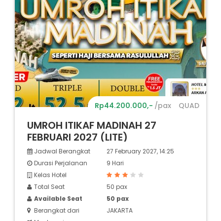
Rp44.200.000,-
/pax
QUAD
UMROH ITIKAF MADINAH 27
FEBRUARI 2027 (LITE)
Jadwal Berangkat
27 February 2027, 14:25
Durasi Perjalanan
9 Hari
Kelas Hotel
Total Seat
50 pax
Available Seat
50 pax
Berangkat dari
JAKARTA