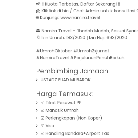
📢 ‼️ Kuota Terbatas, Daftar Sekarang! ‼️
📩 Klik link di bio / Chat Admin untuk konsultasi
🌐 Kunjungi: www.namira.travel
🕋 Namira Travel – “Ibadah Mudah, Sesuai Syari
🔖 Izin Umrah: 183/2020 | Izin Haji: 693/2020
#UmrohOktober #Umroh2xjumat
#NamiraTravel #PerjalananPenuhBerkah
Pembimbing Jamaah:
USTADZ FUAD MUBAROK
Harga Termasuk:
☑️ Tiket Pesawat PP
☑️ Manasik Umrah
☑️ Perlengkapan (Non Koper)
☑️ Visa
☑️ Handling Bandara+Airport Tax