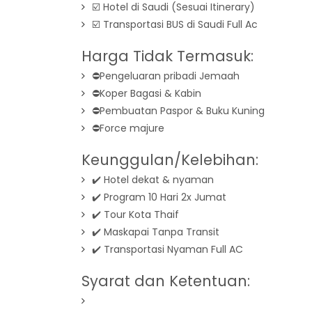
☑️ Hotel di Saudi (Sesuai Itinerary)
☑️ Transportasi BUS di Saudi Full Ac
Harga Tidak Termasuk:
⛔️Pengeluaran pribadi Jemaah
⛔️Koper Bagasi & Kabin
⛔️Pembuatan Paspor & Buku Kuning
⛔️Force majure
Keunggulan/Kelebihan:
✔️ Hotel dekat & nyaman
✔️ Program 10 Hari 2x Jumat
✔️ Tour Kota Thaif
✔️ Maskapai Tanpa Transit
✔️ Transportasi Nyaman Full AC
Syarat dan Ketentuan: