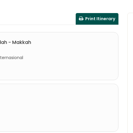
Print Itinerary
dah - Makkah
nternasional