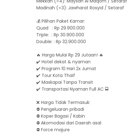
Mekkah (⭐️4): Maysan Al Maqom / Setaraf
Madinah (⭐️3): Jawharat Rosyid / Setaraf
💰 Pilihan Paket Kamar:
Quad : Rp 29.900.000
Triple: : Rp 30.900.000
Double: : Rp 32.900.000
🔥 Harga Mulai Rp 29 Jutaan! 🔥
✔️ Hotel dekat & nyaman
✔️ Program 10 Hari 2x Jumat
✔️ Tour Kota Thaif
✔️ Maskapai Tanpa Transit
✔️ Transportasi Nyaman Full AC 🚍
❌ Harga Tidak Termasuk:
⛔️ Pengeluaran pribadi
⛔️ Koper Bagasi / Kabin
⛔️ Akomodasi dari Daerah asal
⛔️ Force majure