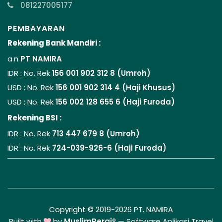
081227005177
PEMBAYARAN
Rekening Bank Mandiri :
a.n
PT NAMIRA
IDR : No. Rek
156 001 902 312 8 (Umroh)
USD : No. Rek
156 001 902 314 4 (Haji Khusus)
USD : No. Rek
156 002 128 655 6 (Haji Furoda)
Rekening BSI :
IDR : No. Rek
713 447 679 8 (Umroh)
IDR : No. Rek
724-039-926-6 (Haji Furoda)
Copyright © 2019-2026 PT. NAMIRA
Built with
by
MuslimPergi®
—
Software Aplikasi Travel