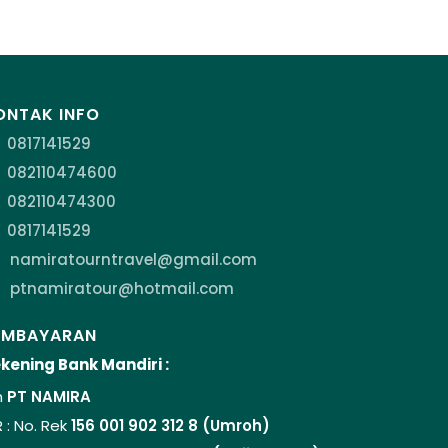
ONTAK INFO
0817141529
082110474600
082110474300
0817141529
namiratourntravel@gmail.com
ptnamiratour@hotmail.com
EMBAYARAN
kening Bank Mandiri :
n
PT NAMIRA
R : No. Rek
156 001 902 312 8 (Umroh)