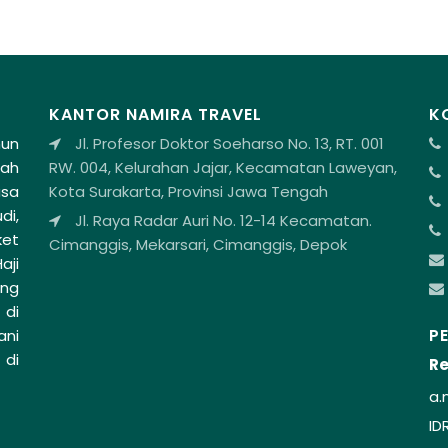
KANTOR NAMIRA TRAVEL
K
hun
Jl. Profesor Doktor Soeharso No. 13, RT. 001
lah
RW. 004, Kelurahan Jajar, Kecamatan Laweyan,
asa
Kota Surakarta, Provinsi Jawa Tengah
di,
Jl. Raya Radar Auri No. 12-14 Kecamatan.
ket
Cimanggis, Mekarsari, Cimanggis, Depok
aji
ang
 di
P
ani
 di
Re
a.
ID