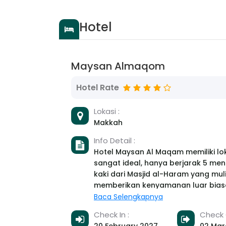
Hotel
Maysan Almaqom
Hotel Rate
Lokasi :
Makkah
Info Detail :
Hotel Maysan Al Maqam memiliki lo
sangat ideal, hanya berjarak 5 meni
kaki dari Masjid al-Haram yang muli
memberikan kenyamanan luar bias
para peziarah dan pengunjung. Kamar-kamar
Baca Selengkapnya
ber-AC di hotel kami dirancang de
Check In :
Check 
kenyamanan sebagai prioritas utam