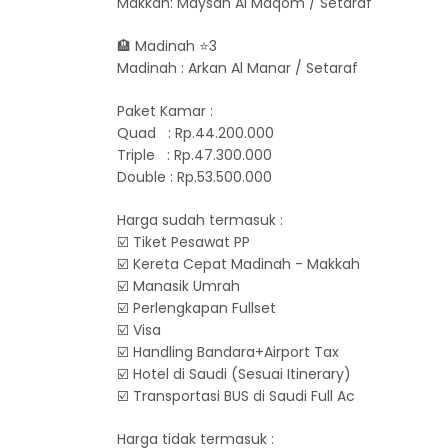
Makkah: Maysan Al Maqom / Setaraf
🏨 Madinah ⭐️3
Madinah : Arkan Al Manar / Setaraf
Paket Kamar :
Quad : Rp.44.200.000
Triple : Rp.47.300.000
Double : Rp.53.500.000
Harga sudah termasuk :
☑️ Tiket Pesawat PP
☑️ Kereta Cepat Madinah - Makkah
☑️ Manasik Umrah
☑️ Perlengkapan Fullset
☑️ Visa
☑️ Handling Bandara+Airport Tax
☑️ Hotel di Saudi (Sesuai Itinerary)
☑️ Transportasi BUS di Saudi Full Ac
Harga tidak termasuk :