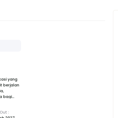
kasi yang
t berjalan
a,
a bagi
ngan
Out :
a. Setiap