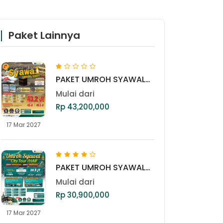
Paket Lainnya
PAKET UMROH SYAWAL
GOLD 17 MARET 2027
Mulai dari
Rp 43,200,000
17 Mar 2027
PAKET UMROH SYAWAL
17 MARET 2027
Mulai dari
Rp 30,900,000
17 Mar 2027