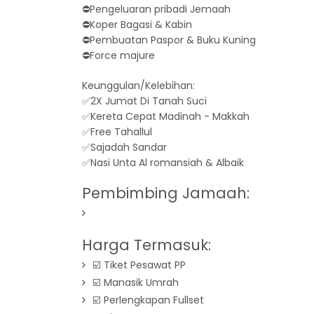
⛔️Pengeluaran pribadi Jemaah
⛔️Koper Bagasi & Kabin
⛔️Pembuatan Paspor & Buku Kuning
⛔️Force majure
Keunggulan/Kelebihan:
✅2X Jumat Di Tanah Suci
✅Kereta Cepat Madinah - Makkah
✅Free Tahallul
✅Sajadah Sandar
✅Nasi Unta Al romansiah & Albaik
Pembimbing Jamaah:
Harga Termasuk:
☑️ Tiket Pesawat PP
☑️ Manasik Umrah
☑️ Perlengkapan Fullset