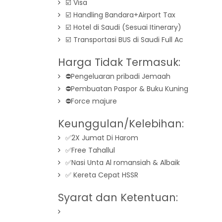
☑️ Visa
☑️ Handling Bandara+Airport Tax
☑️ Hotel di Saudi (Sesuai Itinerary)
☑️ Transportasi BUS di Saudi Full Ac
Harga Tidak Termasuk:
⛔️Pengeluaran pribadi Jemaah
⛔️Pembuatan Paspor & Buku Kuning
⛔️Force majure
Keunggulan/Kelebihan:
✅2X Jumat Di Harom
✅Free Tahallul
✅Nasi Unta Al romansiah & Albaik
✅ Kereta Cepat HSSR
Syarat dan Ketentuan: