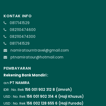
KONTAK INFO
0817141529
082110474600
082110474300
0817141529
namiratourntravel@gmail.com
ptnamiratour@hotmail.com
PEMBAYARAN
Rekening Bank Mandiri :
a.n
PT NAMIRA
IDR : No. Rek
156 001 902 312 8 (Umroh)
USD : No. Rek
156 001 902 314 4 (Haji Khusus)
USD : No. Rek
156 002 128 655 6 (Haji Furoda)