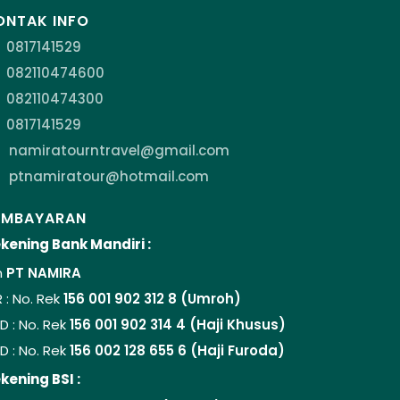
ONTAK INFO
0817141529
082110474600
082110474300
0817141529
namiratourntravel@gmail.com
ptnamiratour@hotmail.com
EMBAYARAN
kening Bank Mandiri :
n
PT NAMIRA
R : No. Rek
156 001 902 312 8 (Umroh)
D : No. Rek
156 001 902 314 4 (Haji Khusus)
D : No. Rek
156 002 128 655 6 (Haji Furoda)
kening BSI :