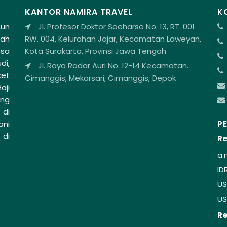
KANTOR NAMIRA TRAVEL
K
hun
Jl. Profesor Doktor Soeharso No. 13, RT. 001
lah
RW. 004, Kelurahan Jajar, Kecamatan Laweyan,
asa
Kota Surakarta, Provinsi Jawa Tengah
di,
Jl. Raya Radar Auri No. 12-14 Kecamatan.
ket
Cimanggis, Mekarsari, Cimanggis, Depok
aji
ang
 di
P
ani
 di
Re
a.
ID
US
US
Re