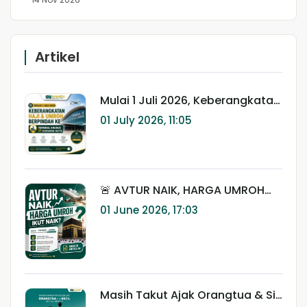
Artikel
Mulai 1 Juli 2026, Keberangkatan
Haji & Umroh Berpindah ke
01 July 2026, 11:05
Terminal Khusus 2F Bandara
Soekarno-Hatta
🚨 AVTUR NAIK, HARGA UMROH
IKUT NAIK?
01 June 2026, 17:03
Masih Takut Ajak Orangtua & Si