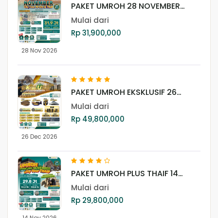
PAKET UMROH 28 NOVEMBER
2026 PLUS CITY TOUR AL ULA &
Mulai dari
THAIF
Rp 31,900,000
28 Nov 2026
PAKET UMROH EKSKLUSIF 26
DESEMBER 2026
Mulai dari
Rp 49,800,000
26 Dec 2026
PAKET UMROH PLUS THAIF 14
NOVEMBER 2026
Mulai dari
Rp 29,800,000
14 Nov 2026