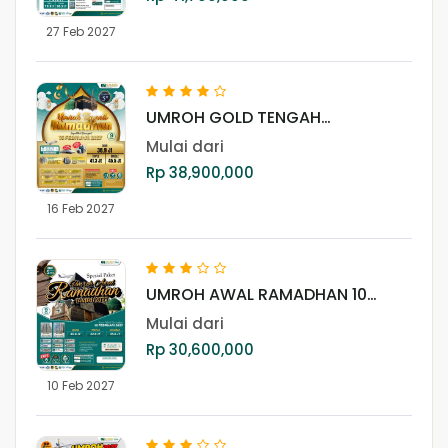
27 Feb 2027
UMROH GOLD TENGAH
RAMADHAN 16 FEBRUARI 2027
Mulai dari
Rp 38,900,000
16 Feb 2027
UMROH AWAL RAMADHAN 10
FEBRUARI 2027
Mulai dari
Rp 30,600,000
10 Feb 2027