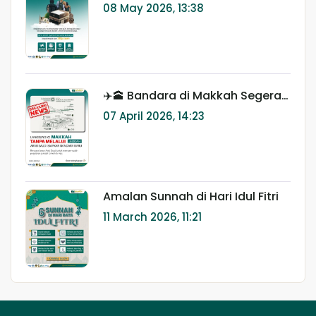
Kecil Umroh? Ini yang Sering
08 May 2026, 13:38
Jadi Kekhawatiran Keluarga 🤍
✈️🕋 Bandara di Makkah Segera
Dibangun? Ini Dampaknya untuk
07 April 2026, 14:23
Jamaah Umroh & Haji
Amalan Sunnah di Hari Idul Fitri
11 March 2026, 11:21