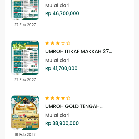
FEBRUARI 2027 (LITE + AJYAD)
Mulai dari
Rp 46,700,000
27 Feb 2027
UMROH ITIKAF MAKKAH 27
FEBRUARI 2027 (LITE)
Mulai dari
Rp 41,700,000
27 Feb 2027
UMROH GOLD TENGAH
RAMADHAN 16 FEBRUARI 2027
Mulai dari
Rp 38,900,000
16 Feb 2027