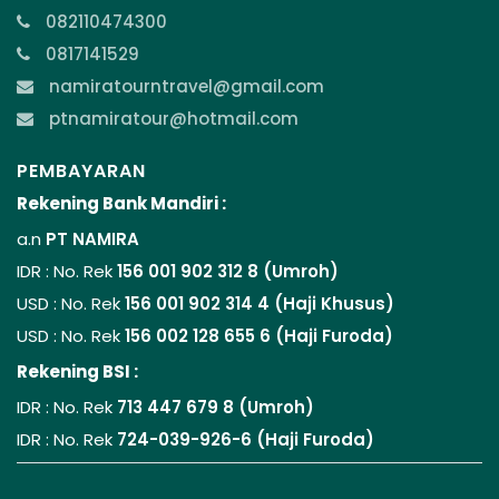
082110474300
0817141529
namiratourntravel@gmail.com
ptnamiratour@hotmail.com
PEMBAYARAN
Rekening Bank Mandiri :
a.n
PT NAMIRA
IDR : No. Rek
156 001 902 312 8 (Umroh)
USD : No. Rek
156 001 902 314 4 (Haji Khusus)
USD : No. Rek
156 002 128 655 6 (Haji Furoda)
Rekening BSI :
IDR : No. Rek
713 447 679 8 (Umroh)
IDR : No. Rek
724-039-926-6 (Haji Furoda)