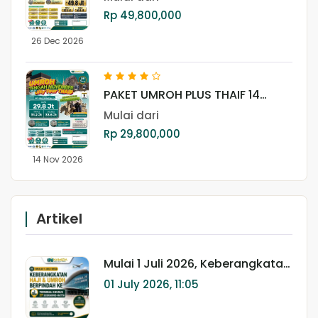
Rp 49,800,000
26 Dec 2026
PAKET UMROH PLUS THAIF 14
NOVEMBER 2026
Mulai dari
Rp 29,800,000
14 Nov 2026
Artikel
Mulai 1 Juli 2026, Keberangkatan
Haji & Umroh Berpindah ke
01 July 2026, 11:05
Terminal Khusus 2F Bandara
Soekarno-Hatta