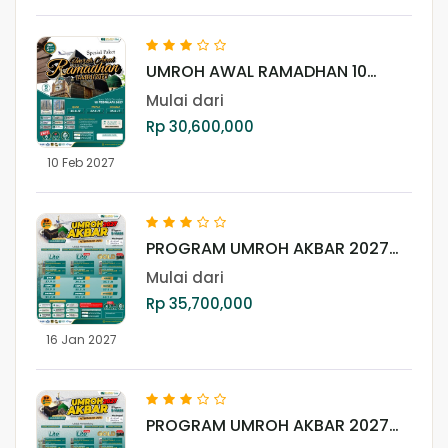
UMROH AWAL RAMADHAN 10
FEBRUARI 2027
Mulai dari
Rp 30,600,000
10 Feb 2027
PROGRAM UMROH AKBAR 2027
(GOLD)
Mulai dari
Rp 35,700,000
16 Jan 2027
PROGRAM UMROH AKBAR 2027
(LITE PLUS +)