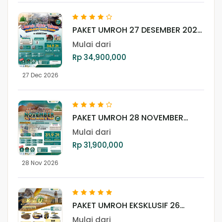
PAKET UMROH 27 DESEMBER 2026
PLUS THAIF
Mulai dari
Rp 34,900,000
27 Dec 2026
PAKET UMROH 28 NOVEMBER
2026 PLUS CITY TOUR AL ULA &
Mulai dari
THAIF
Rp 31,900,000
28 Nov 2026
PAKET UMROH EKSKLUSIF 26
DESEMBER 2026
Mulai dari