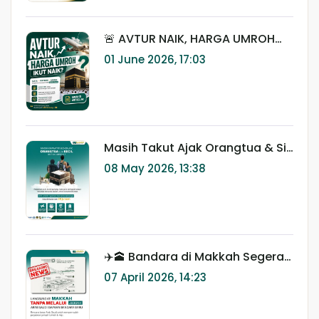
🚨 AVTUR NAIK, HARGA UMROH
IKUT NAIK?
01 June 2026, 17:03
Masih Takut Ajak Orangtua & Si
Kecil Umroh? Ini yang Sering
08 May 2026, 13:38
Jadi Kekhawatiran Keluarga 🤍
✈️🕋 Bandara di Makkah Segera
Dibangun? Ini Dampaknya untuk
07 April 2026, 14:23
Jamaah Umroh & Haji